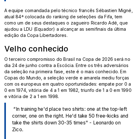
A equipe comandada pelo técnico francês Sébastien Migné,
atual 84ª colocada do ranking de seleções da Fifa, tem
como um de seus destaques o zagueiro Ricardo Adé, que
ajudou a LDU (Equador) a alcançar as semifinais da última
edição da Copa Libertadores.
Velho conhecido
O terceiro compromisso do Brasil na Copa de 2026 será no
dia 24 de junho contra a Escócia. Entre os três adversários
da seleção na primeira fase, este é o mais conhecido. Em
Copas do Mundo, a seleção verde e amarela mediu forças
com os europeus em quatro oportunidades: empate por 0 a
0 em 1974, vitória de 4 a 1 em 1982, triunfo de 1 a 0 em 1990
e vitória de 2 a 1 em 1998.
️ “In training he'd place two shirts: one at the top-left
corner, one on the right. He'd take 50 free-kicks and
take the shirts down 30-35 times" - Leonardo on
Zico.