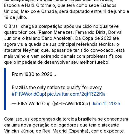
Escócia e Haiti. O torneio, que terá como sede Estados
Unidos, México e Canadá, será disputado entre 11 de junho e
19 de julho.
O Brasil chega à competição após um ciclo no qual teve
quatro técnicos (Ramon Menezes, Fernando Diniz, Dorival
Júnior e o italiano Carlo Ancelotti). Da Copa de 2022 até
agora viu a queda de sua principal referência técnica, o
atacante Neymar, que, apesar de ter sido convocado, está
mais velho e vem sofrendo demais com problemas físicos
que o impedem de desenvolver seu melhor futebol.
From 1930 to 2026...
Brazil is the only nation to qualify for every
#FIFAWorldCup
!
pic.twitter.com/2qtfRZ2Kla
— FIFA World Cup (@FIFAWorldCup)
June 11, 2025
Com isso, as esperanças da torcida brasileira se concentram
em uma nova geração de jogadores que tem o atacante
Vinicius Júnior, do Real Madrid (Espanha), como expoente.