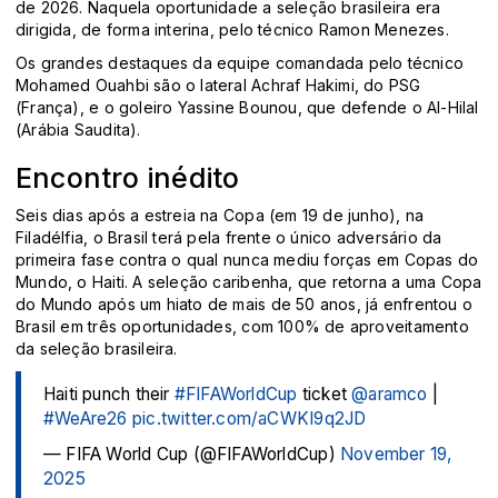
de 2026. Naquela oportunidade a seleção brasileira era
dirigida, de forma interina, pelo técnico Ramon Menezes.
Os grandes destaques da equipe comandada pelo técnico
Mohamed Ouahbi são o lateral Achraf Hakimi, do PSG
(França), e o goleiro Yassine Bounou, que defende o Al-Hilal
(Arábia Saudita).
Encontro inédito
Seis dias após a estreia na Copa (em 19 de junho), na
Filadélfia, o Brasil terá pela frente o único adversário da
primeira fase contra o qual nunca mediu forças em Copas do
Mundo, o Haiti. A seleção caribenha, que retorna a uma Copa
do Mundo após um hiato de mais de 50 anos, já enfrentou o
Brasil em três oportunidades, com 100% de aproveitamento
da seleção brasileira.
Haiti punch their
#FIFAWorldCup
ticket ️
@aramco
|
#WeAre26
pic.twitter.com/aCWKI9q2JD
— FIFA World Cup (@FIFAWorldCup)
November 19,
2025