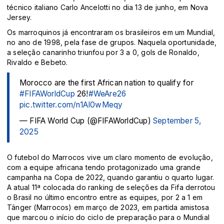
técnico italiano Carlo Ancelotti no dia 13 de junho, em Nova
Jersey.
Os marroquinos já encontraram os brasileiros em um Mundial,
no ano de 1998, pela fase de grupos. Naquela oportunidade,
a seleção canarinho triunfou por 3 a 0, gols de Ronaldo,
Rivaldo e Bebeto.
Morocco are the first African nation to qualify for
#FIFAWorldCup
26!
#WeAre26
pic.twitter.com/n1AI0wMeqy
— FIFA World Cup (@FIFAWorldCup)
September 5,
2025
O futebol do Marrocos vive um claro momento de evolução,
com a equipe africana tendo protagonizado uma grande
campanha na Copa de 2022, quando garantiu o quarto lugar.
A atual 11ª colocada do ranking de seleções da Fifa derrotou
o Brasil no último encontro entre as equipes, por 2 a 1 em
Tânger (Marrocos) em março de 2023, em partida amistosa
que marcou o início do ciclo de preparação para o Mundial