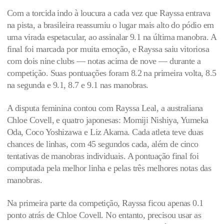
Com a torcida indo à loucura a cada vez que Rayssa entrava
na pista, a brasileira reassumiu o lugar mais alto do pódio em
uma virada espetacular, ao assinalar 9.1 na última manobra. A
final foi marcada por muita emoção, e Rayssa saiu vitoriosa
com dois nine clubs — notas acima de nove — durante a
competição. Suas pontuações foram 8.2 na primeira volta, 8.5
na segunda e 9.1, 8.7 e 9.1 nas manobras.
A disputa feminina contou com Rayssa Leal, a australiana
Chloe Covell, e quatro japonesas: Momiji Nishiya, Yumeka
Oda, Coco Yoshizawa e Liz Akama. Cada atleta teve duas
chances de linhas, com 45 segundos cada, além de cinco
tentativas de manobras individuais. A pontuação final foi
computada pela melhor linha e pelas três melhores notas das
manobras.
Na primeira parte da competição, Rayssa ficou apenas 0.1
ponto atrás de Chloe Covell. No entanto, precisou usar as