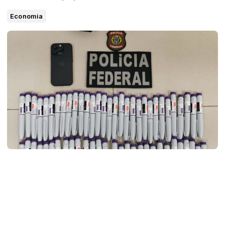
Economia
A Polícia Federal prendeu em flagrante um homem no
Aeroporto Prefeito Renato Moreira, em Imperatriz, no sul
do Maranhão, por transportar ilegalmente medicamentos
de comercialização proibida. Segundo a PF, o suspeito
estava em posse de 61 canetas do medicamento
Mounjaro, usado no tratamento de diabetes tipo 2 e