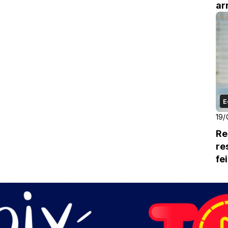
ar
20
E
19/
Re
re
fe