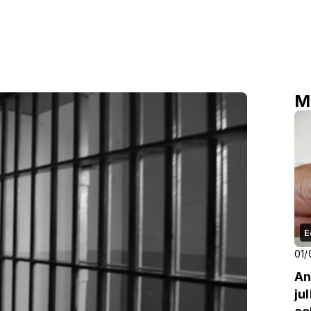
M
E
01/
An
ju