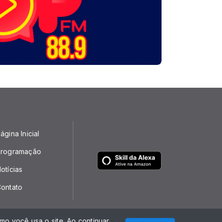
ágina Inicial
rogramação
otícias
ontato
o você usa o site. Ao continuar
Com a tecnologia