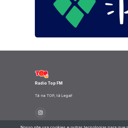
Radio Top FM
Tá na TOP, tá Legal!
Nosso site usa cookies e outras tecnologias para que
Todos os direitos reservados.