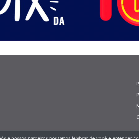
P
P
N
C
 nós e nossos parceiros possamos lembrar de você e entender com