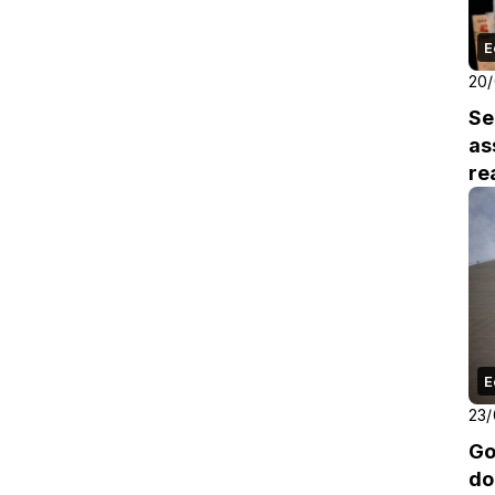
E
20
Se
as
re
E
23/
Go
do